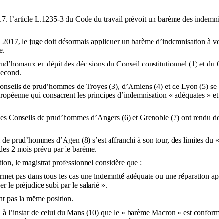
l’article L.1235-3 du Code du travail prévoit un barème des indemnit
 2017, le juge doit désormais appliquer un barème d’indemnisation à vers
e.
prud’homaux en dépit des décisions du Conseil constitutionnel (1) et du 
 second.
conseils de prud’hommes de Troyes (3), d’Amiens (4) et de Lyon (5) se 
européenne qui consacrent les principes d’indemnisation « adéquates » et
 les Conseils de prud’hommes d’Angers (6) et Grenoble (7) ont rendu des
il de prud’hommes d’Agen (8) s’est affranchi à son tour, des limites d
 des 2 mois prévu par le barème.
tion, le magistrat professionnel considère que :
permet pas dans tous les cas une indemnité adéquate ou une réparation 
le préjudice subi par le salarié ».
nt pas la même position.
, à l’instar de celui du Mans (10) que le « barème Macron » est conform