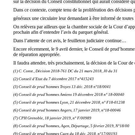
sur la décision du Conseil constitutionnel qui aurait considéré 
Dans ce contexte, compte tenu de la prolifération des décisions p
généraux une circulaire leur demandant à être informé de toutes l
On relèvera par ailleurs que la chambre sociale de la Cour d’app
prochain afin d’entendre l’avis du parquet général.
Dans l’attente de cet avis, le feuilleton judiciaire continue…
Encore récemment, le 9 avril dernier, le Conseil de prud’homme
de réparation appropriée.
Il faudra attendre, très prochainement, la décision de la Cour de 
(1) C. Const., Décision 2018-761 DC du 21 mars 2018, J0 du 31
(2) Conseil d’Etat du 7 décembre 2017 n°415243
(3) Conseil de prud’hommes Troyes 13 déc. 2018 n°18/0041
(4) Conseil de prud’hommes Amiens 19 décembre 2018 n° 18-00040
(5) Conseil de prud’hommes Lyon, 21 décembre 2018, n° F18-01238
(6) Conseil de prud’hommes Angers, 17 janvier 2019, n°18-00046
(7) CPH Grenoble, 18 janvier 2019, n° F/00989
(8) Conseil de prud’hommes, Agen, Départage, 5 février 2019, N°18/00
(9) Conseil de prud’hommes Caen du 18 déc. 2018, n°17/00193